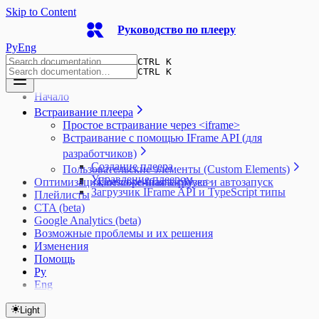
Skip to Content
Руководство по плееру
Ру
Eng
CTRL K
CTRL K
Начало
Встраивание плеера
Простое встраивание через <iframe>
Встраивание с помощью IFrame API (для
разработчиков)
Создание плеера
Пользовательские элементы (Custom Elements)
Управление плеером
Оптимизация, отложенная загрузка и автозапуск
<kinescope-iframe-player>
Загрузчик IFrame API и TypeScript типы
Плейлисты
CTA (beta)
Google Analytics (beta)
Возможные проблемы и их решения
Изменения
Помощь
Ру
Eng
Light