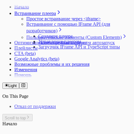
Начало
Встраивание плеера
Простое встраивание через <iframe>
Встраивание с помощью IFrame API (для
разработчиков)
Создание плеера
Пользовательские элементы (Custom Elements)
Управление плеером
Оптимизация, отложенная загрузка и автозапуск
<kinescope-iframe-player>
Загрузчик IFrame API и TypeScript типы
Плейлисты
CTA (beta)
Google Analytics (beta)
Возможные проблемы и их решения
Изменения
Помощь
Light
On This Page
Отказ от поддержки
Scroll to top
Начало